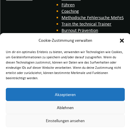
Führen
Coaching
Methodische Fehlersuche MeFeS
Train the technical Trainer
Burnout Prävention
Interkulturell
Cookie-Zustimmung verwalten
Hybrides Trainieren
me web distance learning
Um dir ein optimales Erlebnis zu bieten, verwenden wir Technologien wie Cookies,
me wdl video forum
um Geräteinformationen zu speichern und/oder darauf zuzugreifen. Wenn du
me Trainingssystem
diesen Technologien zustimmst, können wir Daten wie das Surfverhalten oder
eindeutige IDs auf dieser Website verarbeiten. Wenn du deine Zustimmung nicht
erteilst oder zurückziehst, können bestimmte Merkmale und Funktionen
beeinträchtigt werden.
nach oben
Akzeptieren
Seite drucken
Ablehnen
Einstellungen ansehen