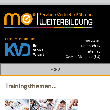
me Weiterbildung – die Spezialisten
Markus Eckstein | Fred Kastens |
GmbH
Ferdinand Soethe
Executive Partner des
Impressum
Datenschutz
Sitemap
Cookie-Richtlinie (EU)
MENÜ
SPRINGE ZUM INHALT
Trainingsthemen...