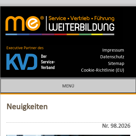
me Weiterbildung – die Spezialisten
Markus Eckstein | Fred Kastens |
GmbH
Ferdinand Soethe
Executive Partner des
Impressum
Datenschutz
Sitemap
Cookie-Richtlinie (EU)
MENÜ
SPRINGE ZUM INHALT
Neuigkeiten
Nr. 98.2026