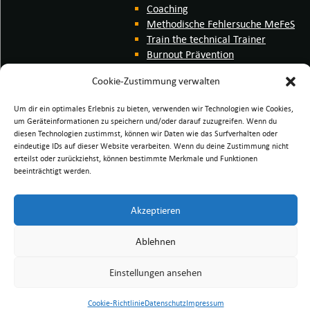
Coaching
Methodische Fehlersuche MeFeS
Train the technical Trainer
Burnout Prävention
Interkulturell
Cookie-Zustimmung verwalten
Hybrides Trainieren
me web distance learning
Um dir ein optimales Erlebnis zu bieten, verwenden wir Technologien wie Cookies,
me wdl video forum
um Geräteinformationen zu speichern und/oder darauf zuzugreifen. Wenn du
me Trainingssystem
diesen Technologien zustimmst, können wir Daten wie das Surfverhalten oder
eindeutige IDs auf dieser Website verarbeiten. Wenn du deine Zustimmung nicht
erteilst oder zurückziehst, können bestimmte Merkmale und Funktionen
beeinträchtigt werden.
nach oben
Akzeptieren
Seite drucken
Ablehnen
Einstellungen ansehen
Cookie-Richtlinie
Datenschutz
Impressum